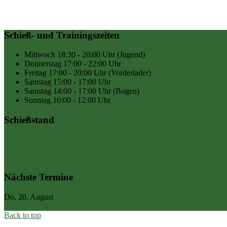
Schieß- und Trainingszeiten
Mittwoch
18:30 - 20:00 Uhr
(Jugend)
Donnerstag
17:00 - 22:00 Uhr
Freitag
17:00 - 20:00 Uhr
(Vorderlader)
Samstag
15:00 - 17:00 Uhr
Samstag
14:00 - 17:00 Uhr
(Bogen)
Sonntag
10:00 - 12:00 Uhr
Schießstand
Nächste Termine
Do, 20. August
Stand-Sperrung
Back to top