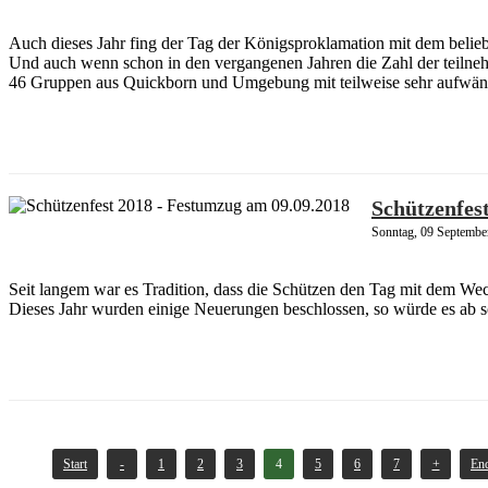
Auch dieses Jahr fing der Tag der Königsproklamation mit dem belieb
Und auch wenn schon in den vergangenen Jahren die Zahl der teilnehm
46 Gruppen aus Quickborn und Umgebung mit teilweise sehr aufwändi
Schützenfes
Sonntag, 09 Septembe
Seit langem war es Tradition, dass die Schützen den Tag mit dem W
Dieses Jahr wurden einige Neuerungen beschlossen, so würde es ab
Start
-
1
2
3
4
5
6
7
+
En