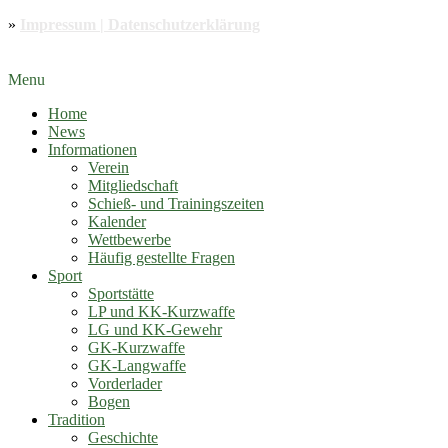
»
Impressum | Datenschutzerklärung
Menu
Home
News
Informationen
Verein
Mitgliedschaft
Schieß- und Trainingszeiten
Kalender
Wettbewerbe
Häufig gestellte Fragen
Sport
Sportstätte
LP und KK-Kurzwaffe
LG und KK-Gewehr
GK-Kurzwaffe
GK-Langwaffe
Vorderlader
Bogen
Tradition
Geschichte