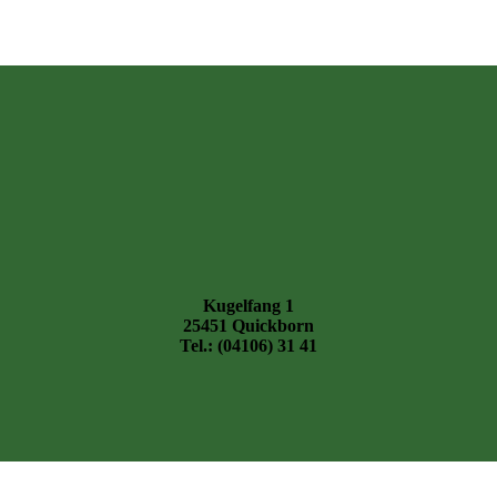
Kugelfang 1
25451 Quickborn
Tel.: (04106) 31 41