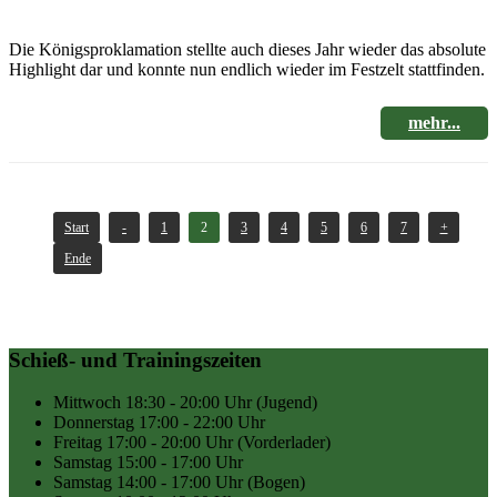
Die Königsproklamation stellte auch dieses Jahr wieder das absolute
Highlight dar und konnte nun endlich wieder im Festzelt stattfinden.
mehr...
Start
-
1
2
3
4
5
6
7
+
Ende
Schieß- und Trainingszeiten
Mittwoch
18:30 - 20:00 Uhr
(Jugend)
Donnerstag
17:00 - 22:00 Uhr
Freitag
17:00 - 20:00 Uhr
(Vorderlader)
Samstag
15:00 - 17:00 Uhr
Samstag
14:00 - 17:00 Uhr
(Bogen)