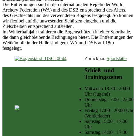
Die Entfernungen sind in den internationalen Regeln der World
Archery Federation (WA) und des DSB entsprechend des Alters,
des Geschlechts und des verwendeten Bogens festgelegt. So können
wir flexibel auf die anwesenden Schützen eingehen und die
Zielscheiben entsprechend aufstellen.
Im Winterhalbjahr trainieren die Bogenschützen in einer Sporthalle,
die dann gleichbleibende Bedingungen bietet. Die Entfernungen der
Wettkämpfe in der Halle sind gem. WA und DSB auf 18m
festgelegt.
Zurück zu:
Sportstätte
Schieß- und
Trainingszeiten
Mittwoch
18:30 - 20:00
Uhr
(Jugend)
Donnerstag
17:00 - 22:00
Uhr
Freitag
17:00 - 20:00 Uhr
(Vorderlader)
Samstag
15:00 - 17:00
Uhr
Samstag
14:00 - 17:00