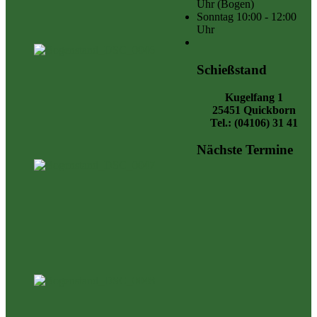
Uhr
(Bogen)
Sonntag
10:00 - 12:00
Uhr
Schießstand
Kugelfang 1
25451 Quickborn
Tel.: (04106) 31 41
Nächste Termine