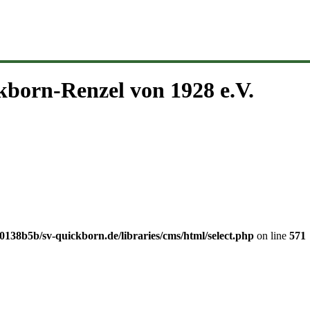
kborn-Renzel von 1928 e.V.
138b5b/sv-quickborn.de/libraries/cms/html/select.php
on line
571