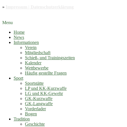
»
Impressum | Datenschutzerklärung
Menu
Home
News
Informationen
Verein
Mitgliedschaft
Schieß- und Trainingszeiten
Kalender
Wettbewerbe
Häufig gestellte Fragen
Sport
Sportstätte
LP und KK-Kurzwaffe
LG und KK-Gewehr
GK-Kurzwaffe
GK-Langwaffe
Vorderlader
Bogen
Tradition
Geschichte